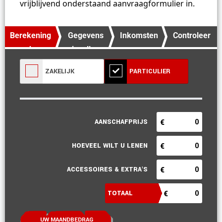
vrijblijvend onderstaand aanvraagformulier in.
Berekening
Gegevens
Inkomsten
Controleer
maken
invullen
en
gegevens
uitgaven
ZAKELIJK
PARTICULIER
UW MAANDBEDRAG