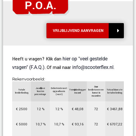
P.O.A.
VRIJBLIJVEND AANVRAGEN
Heeft u vragen? Klik dan
hier op "veel gestelde
vragen" (F.A.Q.)
. Of mail naar
info@scooterflex.nl
.
Rekenvoorbeeld:
Duur
Jaarlijkse
Debetrentevoet
Totale
Termijnbedrag per
kredietovereen-
Totaal door u te
kosten
op jaarbasis
kredietbedrag
maand
komst in
betalen bedrag
percentage
(vast)
maanden
€
2500
12
%
12
%
€
48,08
72
€
3461,88
€
5000
10,7
%
10,7
%
€
93,16
72
€
6707,22