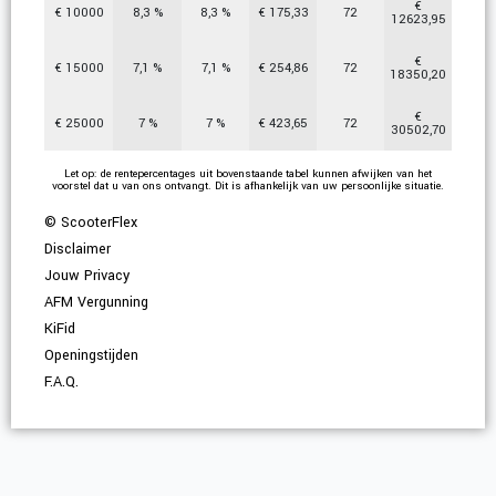
€
€
10000
8,3
%
8,3
%
€
175,33
72
12623,95
€
€
15000
7,1
%
7,1
%
€
254,86
72
18350,20
€
€
25000
7
%
7
%
€
423,65
72
30502,70
Let op: de rentepercentages uit bovenstaande tabel kunnen afwijken van het
voorstel dat u van ons ontvangt. Dit is afhankelijk van uw persoonlijke situatie.
© ScooterFlex
Disclaimer
Jouw Privacy
AFM Vergunning
KiFid
Openingstijden
F.A.Q.