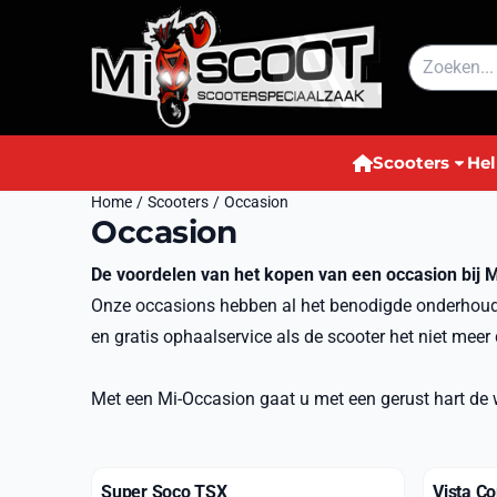
Cookievoorkeuren zijn momenteel gesloten.
Zoeken
Scooters
He
Home
/
Scooters
/
Occasion
Occasion
De voordelen van het kopen van een occasion bij M
Onze occasions hebben al het benodigde onderhoud a
en gratis ophaalservice als de scooter het niet meer
Met een Mi-Occasion gaat u met een gerust hart de 
Super Soco TSX
Vista C