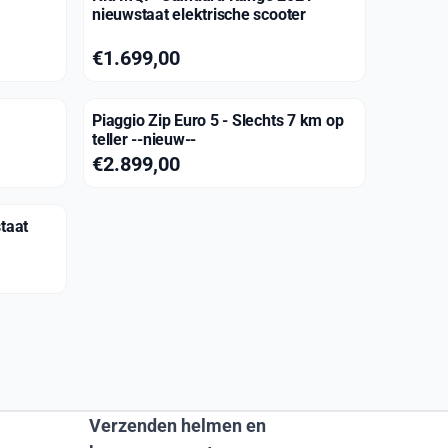
nieuwstaat elektrische scooter
Prijs: 1 699,00
€1.699,00
Piaggio Zip Euro 5 - Slechts 7 km op
teller --nieuw--
Prijs: 2 899,00
€2.899,00
taat
Verzenden helmen en