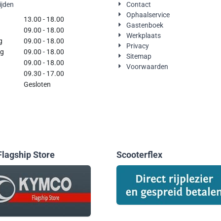
ijden
Contact
Ophaalservice
g
13.00 - 18.00
Gastenboek
09.00 - 18.00
Werkplaats
g
09.00 - 18.00
Privacy
rdag
09.00 - 18.00
Sitemap
09.00 - 18.00
Voorwaarden
09.30 - 17.00
Gesloten
lagship Store
Scooterflex