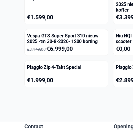
2025 ni
koffer
Prijs: 1 599,00
Prijs: 3
€1.599,00
€3.39
Vespa GTS Super Sport 310 nieuw
Niu NQI 
2025 -tm 30-8-2026- 1200 korting
scooter
Van 8 149,00 voor 6 999,00
Prijs: 0,
€6.999,00
€0,00
€8.149,00
Piaggio Zip 4-Takt Special
Piaggio 
Prijs: 1 999,00
Prijs: 2
€1.999,00
€2.89
Contact
Opening