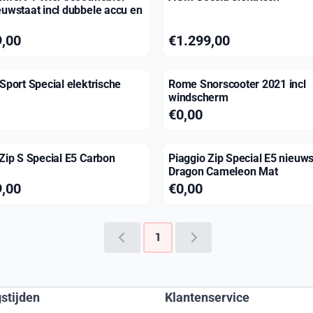
euwstaat incl dubbele accu en
 399,00
Prijs: 1 299,00
9,00
€1.299,00
Sport Special elektrische
Rome Snorscooter 2021 incl
windscherm
00
Prijs: 0,00
€0,00
Zip S Special E5 Carbon
Piaggio Zip Special E5 nieuws
Dragon Cameleon Mat
 899,00
Prijs: 0,00
9,00
€0,00
1
stijden
Klantenservice