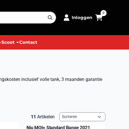
0
Inloggen
-Scoot
Contact
gskosten inclusief volle tank, 3 maanden garantie
Sorteermethode
11
Artikelen
Niu MQI+ Standard Range 2021