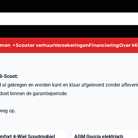
lmen
Scooter verhuur
Verzekeringen
Financiering
Over Mi
i-Scoot:
l gekregen en worden kant en klaar afgeleverd zonder afleverin
 doet binnen de garantieperiode.
weg op.
omfort 4-Wiel Scootmobiel
AGM Goccia elektrisch