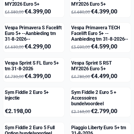
MY2026 Euro 5+
MY2026 Euro 5+
Van 4 580,00 voor 4 399,00
Van 4 680,00 voor 4 399,00
€4.399,00
€4.399,00
€4.580,00
€4.680,00
Vespa Primavera S Facelift
Vespa Primavera TECH
Euro 5+ --Aanbieding tm
Facelift Euro 5+ --
31-8-2026--
Aanbieding tm 31-8-2026--
Van 4 630,00 voor 4 299,00
Van 5 030,00 voor 4 599,00
€4.299,00
€4.599,00
€4.630,00
€5.030,00
Vespa Sprint S FL Euro 5+
Vespa Sprint S RST
tm 31-8-2026
MY2026 Euro 5+
Van 4 730,00 voor 4 399,00
Van 4 780,00 voor 4 499,00
€4.399,00
€4.499,00
€4.730,00
€4.780,00
Sym Fiddle 2 Euro 5+
Sym Fiddle 2 Euro 5 +
injectie
Accessoires
bundelvoordeel
Prijs: 2 198,00
Van 3 168,00 voor 2 799,00
€2.198,00
€2.799,00
€3.168,00
Sym Fiddle 2 Euro 5 Full
Piaggio Liberty Euro 5+ tm
Option bundelvoordeel
31-8-2026