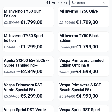
Sorteermethode
41
Artikelen
Mi Inverno TY50 Gulf
Mi Inverno TY50 Olive
Edition
Van 2 599,00 voor 1 799,00
Van 2 599,00 voor 1 799,00
€1.799,00
€1.799,00
€2.599,00
€2.599,00
Mi Inverno TY50 Sport
Mi Inverno TY50 Black
Edition
Edition
Van 2 599,00 voor 1 799,00
Van 2 599,00 voor 1 799,00
€1.799,00
€1.799,00
€2.599,00
€2.599,00
Aprilia SXR50 E5+ 2026 --
Vespa Primavera Limited
Super aanbieding--
Edition Officina 8
Van 2 960,00 voor 2 349,00
Van 4 880,00 voor 4 699,00
€2.349,00
€4.699,00
€2.960,00
€4.880,00
Vespa Primavera RST
Vespa Primavera S RST
Verde Special E5+
Beach Special E5+
Van 5 511,00 voor 5 299,00
Van 5 248,00 voor 4 999,00
€5.299,00
€4.999,00
€5.511,00
€5.248,00
Vespa Sprint RST Verde
Vespa Sprint RST Sport