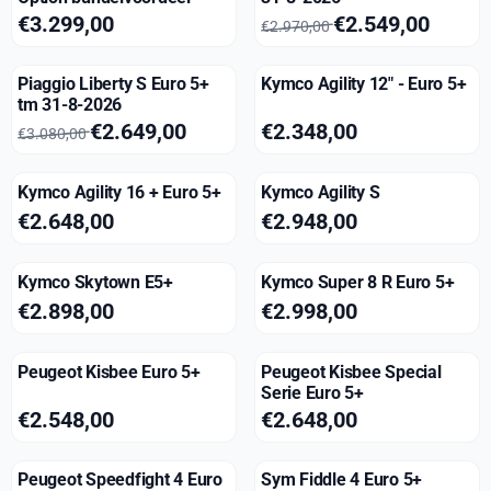
Prijs: 3 299,00
Van 2 970,00 voor 2 549,00
€3.299,00
€2.549,00
€2.970,00
Piaggio Liberty S Euro 5+
Kymco Agility 12" - Euro 5+
tm 31-8-2026
Van 3 080,00 voor 2 649,00
Prijs: 2 348,00
€2.649,00
€2.348,00
€3.080,00
Kymco Agility 16 + Euro 5+
Kymco Agility S
Prijs: 2 648,00
Prijs: 2 948,00
€2.648,00
€2.948,00
Kymco Skytown E5+
Kymco Super 8 R Euro 5+
Prijs: 2 898,00
Prijs: 2 998,00
€2.898,00
€2.998,00
Peugeot Kisbee Euro 5+
Peugeot Kisbee Special
Serie Euro 5+
Prijs: 2 548,00
Prijs: 2 648,00
€2.548,00
€2.648,00
Peugeot Speedfight 4 Euro
Sym Fiddle 4 Euro 5+