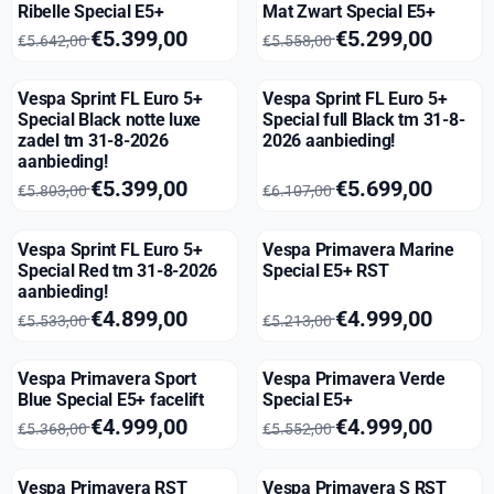
Ribelle Special E5+
Mat Zwart Special E5+
Van 5 642,00 voor 5 399,00
Van 5 558,00 voor 5 299,00
€5.399,00
€5.299,00
€5.642,00
€5.558,00
Vespa Sprint FL Euro 5+
Vespa Sprint FL Euro 5+
Special Black notte luxe
Special full Black tm 31-8-
zadel tm 31-8-2026
2026 aanbieding!
aanbieding!
Van 5 803,00 voor 5 399,00
Van 6 107,00 voor 5 699,00
€5.399,00
€5.699,00
€5.803,00
€6.107,00
Vespa Sprint FL Euro 5+
Vespa Primavera Marine
Special Red tm 31-8-2026
Special E5+ RST
aanbieding!
Van 5 533,00 voor 4 899,00
Van 5 213,00 voor 4 999,00
€4.899,00
€4.999,00
€5.533,00
€5.213,00
Vespa Primavera Sport
Vespa Primavera Verde
Blue Special E5+ facelift
Special E5+
Van 5 368,00 voor 4 999,00
Van 5 552,00 voor 4 999,00
€4.999,00
€4.999,00
€5.368,00
€5.552,00
Vespa Primavera RST
Vespa Primavera S RST