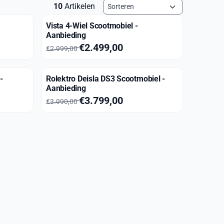
Sorteermethode
10
Artikelen
Vista 4-Wiel Scootmobiel -
Aanbieding
Van 2 999,00 voor 2 499,00
€2.499,00
€2.999,00
-
Rolektro Deisla DS3 Scootmobiel -
Aanbieding
Van 3 990,00 voor 3 799,00
€3.799,00
€3.990,00