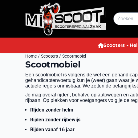
Cookievoorkeuren zijn momenteel gesloten.
Zoeken
Scooters
He
Home
/
Scooters
/
Scootmobiel
Scootmobiel
Een scootmobiel is volgens de wet een gehandicapt
gehandicaptenvoertuig kun je (weer) gaan waar je wi
actuele regels onmisbaar. We zetten de belangrijkste
Je mag overal rijden, behalve op autowegen en auto
rijbaan. Op plekken voor voetgangers volg je de re
RIjden zonder helm
Rijden zonder rijbewijs
Rijden vanaf 16 jaar