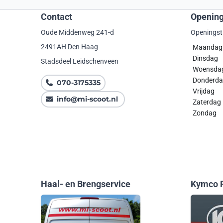
Contact
Opening
Oude Middenweg 241-d
Openingst
2491AH Den Haag
Maanda
Dinsdag
Stadsdeel Leidschenveen
Woensda
Donde
070-3175335
Vrijdag
info@mi-scoot.nl
Zaterdag
Zondag
Haal- en Brengservice
Kymco F