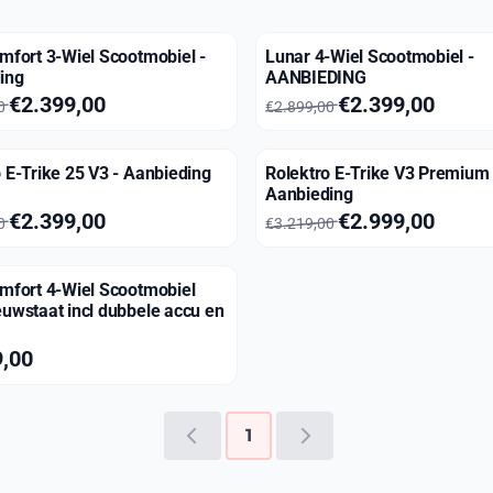
mfort 3-Wiel Scootmobiel -
Lunar 4-Wiel Scootmobiel -
ing
AANBIEDING
99,00 voor 2 399,00
Van 2 899,00 voor 2 399,00
€2.399,00
€2.399,00
00
€2.899,00
 E-Trike 25 V3 - Aanbieding
Rolektro E-Trike V3 Premium 
Aanbieding
19,00 voor 2 399,00
Van 3 219,00 voor 2 999,00
€2.399,00
€2.999,00
00
€3.219,00
omfort 4-Wiel Scootmobiel
euwstaat incl dubbele accu en
 399,00
9,00
1