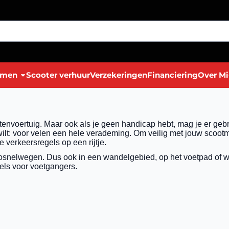
lmen
Scooter verhuur
Verzekeringen
Financiering
Over Mi
envoertuig. Maar ook als je geen handicap hebt, mag je er geb
lt: voor velen een hele verademing. Om veilig met jouw scootmo
 verkeersregels op een rijtje.
snelwegen. Dus ook in een wandelgebied, op het voetpad of win
gels voor voetgangers.