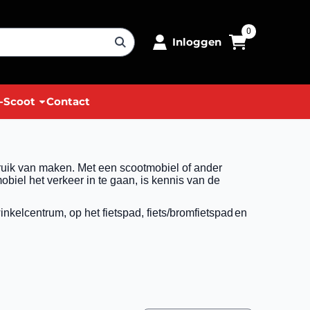
0
Inloggen
-Scoot
Contact
ruik van maken. Met een scootmobiel of ander
biel het verkeer in te gaan, is kennis van de
kelcentrum, op het fietspad, fiets/bromfietspad
en