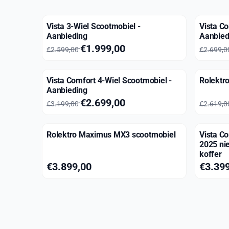
Vista 3-Wiel Scootmobiel -
Vista Co
Aanbieding
Aanbied
Van 2 599,00 voor 1 999,00
Van 2 6
€1.999,00
€2.599,00
€2.699,
Vista Comfort 4-Wiel Scootmobiel -
Rolektro
Aanbieding
Van 3 199,00 voor 2 699,00
Van 2 6
€2.699,00
€3.199,00
€2.619,
Rolektro Maximus MX3 scootmobiel
Vista C
2025 ni
koffer
Prijs: 3 899,00
Prijs: 3
€3.899,00
€3.39