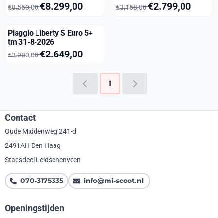
Van 8 550,00 voor 8 299,00
Van 3 168,00 voor 2 799,00
€8.299,00
€2.799,00
€8.550,00
€3.168,00
Piaggio Liberty S Euro 5+
tm 31-8-2026
Van 3 080,00 voor 2 649,00
€2.649,00
€3.080,00
1
Contact
Oude Middenweg 241-d
2491AH Den Haag
Stadsdeel Leidschenveen
070-3175335
info@mi-scoot.nl
Openingstijden