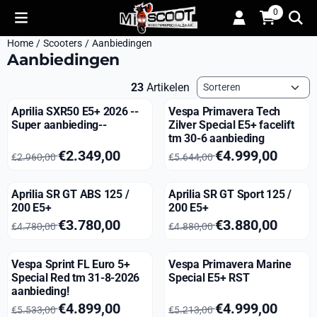
Cookievoorkeuren zijn momenteel gesloten.
0
Home
/
Scooters
/
Aanbiedingen
Aanbiedingen
Sorteermethode
23
Artikelen
Aprilia SXR50 E5+ 2026 --
Vespa Primavera Tech
Super aanbieding--
Zilver Special E5+ facelift
tm 30-6 aanbieding
Van 2 960,00 voor 2 349,00
Van 5 644,00 voor 4 999,00
€2.349,00
€4.999,00
€2.960,00
€5.644,00
Aprilia SR GT ABS 125 /
Aprilia SR GT Sport 125 /
200 E5+
200 E5+
Van 4 780,00 voor 3 780,00
Van 4 880,00 voor 3 880,00
€3.780,00
€3.880,00
€4.780,00
€4.880,00
Vespa Sprint FL Euro 5+
Vespa Primavera Marine
Special Red tm 31-8-2026
Special E5+ RST
aanbieding!
Van 5 533,00 voor 4 899,00
Van 5 213,00 voor 4 999,00
€4.899,00
€4.999,00
€5.533,00
€5.213,00