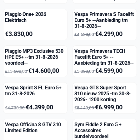
Piaggio One+ 2026
Vespa Primavera S Facelift
Elektrisch
Euro 5+ --Aanbieding tm
31-8-2026--
Prijs: 3 830,00
Van 4 630,00 voor 4 299,00
€3.830,00
€4.299,00
€4.630,00
Piaggio MP3 Exclusive 530
Vespa Primavera TECH
HPE E5+ --tm 31-8-2026
Facelift Euro 5+ --
voordeel--
Aanbieding tm 31-8-2026--
Van 15 600,00 voor 14 600,00
Van 5 030,00 voor 4 599,00
€14.600,00
€4.599,00
€15.600,00
€5.030,00
Vespa Sprint S FL Euro 5+
Vespa GTS Super Sport
tm 31-8-2026
310 nieuw 2025 -tm 30-8-
2026- 1200 korting
Van 4 730,00 voor 4 399,00
Van 8 149,00 voor 6 999,00
€4.399,00
€6.999,00
€4.730,00
€8.149,00
Vespa Officina 8 GTV 310
Sym Fiddle 2 Euro 5 +
Limited Edition
Accessoires
bundelvoordeel