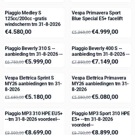
Piaggio Medley S
Vespa Primavera Sport
125cc/200cc -gratis
Blue Special E5+ facelift
windscherm tm 31-8-2026
Prijs: 4 580,00
Van 5 368,00 voor 4 999,00
€4.580,00
€4.999,00
€5.368,00
Piaggio Beverly 310 S --
Piaggio Beverly 400 S --
aanbieding tm 31-8-2026 --
aanbieding tm 31-8-2026 --
Van 6 750,00 voor 5 999,00
Van 7 850,00 voor 7 149,00
€5.999,00
€7.149,00
€6.750,00
€7.850,00
Vespa Elettrica Sprint S
Vespa Elettrica Primavera
MY26 aanbiedingen tm 31-
MY26 aanbiedingen tm 31-
8-2026
8-2026
Van 5 680,00 voor 5 180,00
Van 5 580,00 voor 5 080,00
€5.180,00
€5.080,00
€5.680,00
€5.580,00
Piaggio MP3 310 HPE EU5+
Piaggio MP3 Sport 310 HPE
--tm 31-8-2026 voordeel--
E5+ --tm 31-8-2026
voordeel--
Van 9 500,00 voor 8 699,00
Van 9 700,00 voor 8 899,00
€8.699,00
€8.899,00
€9.500,00
€9.700,00