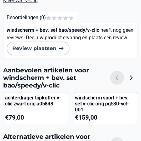
Meer van V-Clic
Beoordelingen (0)
windscherm + bev. set bao/speedy/v-clic
heeft nog geen
reviews. Deel uw product ervaring en plaats een review.
Review plaatsen
Aanbevolen artikelen voor
windscherm + bev. set
bao/speedy/v-clic
achterdrager topkoffer v-
windscherm sport + bev.
clic zwart orig a05848
set v-clic orig pg530-vcl-
001
Prijs: 79,00
Prijs: 159,00
€79,00
€159,00
Alternatieve artikelen voor