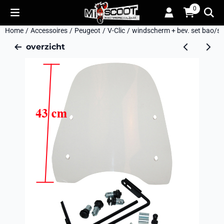
Cookievoorkeuren zijn momenteel gesloten.
0
Home
/
Accessoires
/
Peugeot
/
V-Clic
/
windscherm + bev. set bao/sp
overzicht