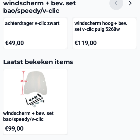
windscherm + bev. set
bao/speedy/v-clic
achterdrager v-clic zwart
windscherm hoog + bev.
set v-clic puig 5268w
Prijs: 49,00
Prijs: 119,00
€49,00
€119,00
Laatst bekeken items
windscherm + bev. set
bao/speedy/v-clic
€
99,00