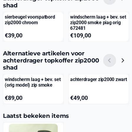
shad
sierbeugel voorspatbord
windscherm laag + bev. set
zip2000 chroom
zip2000 smoke piag orig
672481
Prijs: 39,00
Prijs: 109,00
€39,00
€109,00
Alternatieve artikelen voor
achterdrager topkoffer zip2000
shad
windscherm laag + bev. set
achterdrager zip2000 zwart
(orig model) zip smoke
Prijs: 89,00
Prijs: 49,00
€89,00
€49,00
Laatst bekeken items