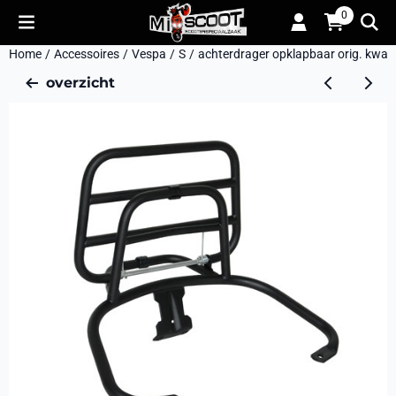
Cookievoorkeuren zijn momenteel gesloten.
0
Home
/
Accessoires
/
Vespa
/
S
/
achterdrager opklapbaar orig. kwalit
overzicht