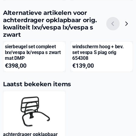
Alternatieve artikelen voor
achterdrager opklapbaar orig.
kwaliteit lxv/vespa lx/vespa s
zwart
sierbeugel set compleet
windscherm hoog + bev.
lxv/vespa lx/vespa s zwart
set vespa S piag orig
mat DMP
654308
Prijs: 398,00
Prijs: 139,00
€398,00
€139,00
Laatst bekeken items
achterdrager opklapbaar