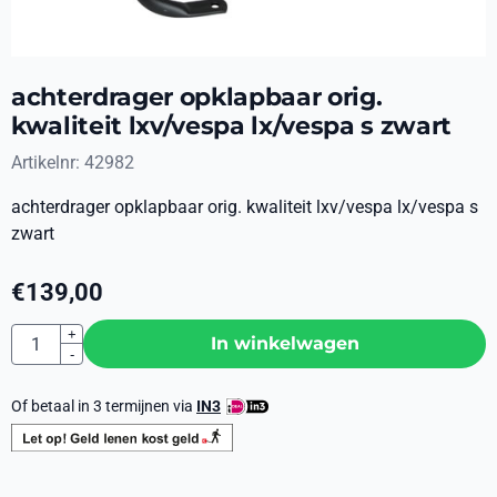
achterdrager opklapbaar orig.
kwaliteit lxv/vespa lx/vespa s zwart
Artikelnr:
42982
achterdrager opklapbaar orig. kwaliteit lxv/vespa lx/vespa s
zwart
€
139,00
Aantal
+
In winkelwagen
-
Of betaal in 3 termijnen via
IN3