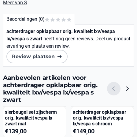
Meer van S
Beoordelingen (0)
achterdrager opklapbaar orig. kwaliteit lxv/vespa
lx/vespa s zwart
heeft nog geen reviews. Deel uw product
ervaring en plaats een review.
Review plaatsen
Aanbevolen artikelen voor
achterdrager opklapbaar orig.
kwaliteit lxv/vespa lx/vespa s
zwart
sierbeugel set zijscherm
achterdrager opklapbaar
orig. kwaliteit vespa lx
orig. kwaliteit lxv/vespa
zwart mat
lx/vespa s chroom
Prijs: 139,00
Prijs: 149,00
€139,00
€149,00