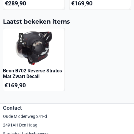
Prijs: 289,90
Prijs: 169,90
€289,90
€169,90
Laatst bekeken items
Beon B702 Reverse Stratos
Mat Zwart Decall
€
169,90
Contact
Oude Middenweg 241-d
2491AH Den Haag
Stadsdeel Leidschenveen