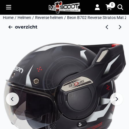
Cookievoorkeuren zijn momenteel gesloten.
0
Home
/
Helmen
/
Reverse helmen
/
Beon B702 Reverse Stratos Mat Zw
overzicht