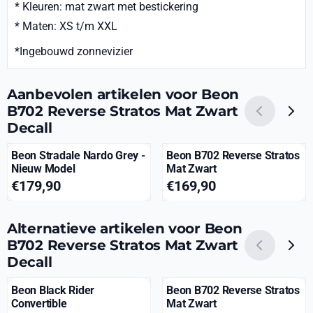
* Kleuren: mat zwart met bestickering
* Maten: XS t/m XXL
*Ingebouwd zonnevizier
Aanbevolen artikelen voor
Beon
B702 Reverse Stratos Mat Zwart
Decall
Beon Stradale Nardo Grey -
Beon B702 Reverse Stratos
Nieuw Model
Mat Zwart
Prijs: 179,90
Prijs: 169,90
€179,90
€169,90
Alternatieve artikelen voor
Beon
B702 Reverse Stratos Mat Zwart
Decall
Beon Black Rider
Beon B702 Reverse Stratos
Convertible
Mat Zwart