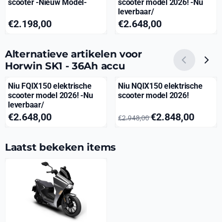
scooter -Nieuw Model-
scooter model 2026! -Nu
leverbaar/
Prijs: 2 198,00
Prijs: 2 648,00
€2.198,00
€2.648,00
Alternatieve artikelen voor
Horwin SK1 - 36Ah accu
Niu FQIX150 elektrische
Niu NQIX150 elektrische
scooter model 2026! -Nu
scooter model 2026!
leverbaar/
Prijs: 2 648,00
Van 2 948,00 voor 2 848,00
€2.648,00
€2.848,00
€2.948,00
Laatst bekeken items