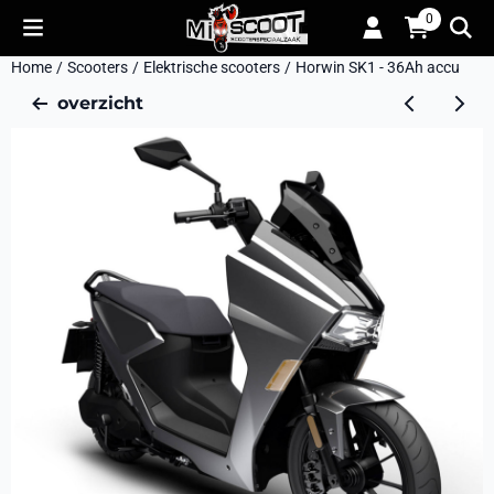
Cookievoorkeuren zijn momenteel gesloten.
0
Home
/
Scooters
/
Elektrische scooters
/
Horwin SK1 - 36Ah accu
overzicht