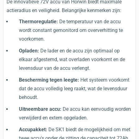
De innovatieve 72V accu van Horwin biedt maximale
actieradius en veiligheid. Belangrijke kenmerken zijn:
Thermoregulatie:
De temperatuur van de accu
wordt constant gemonitord om oververhitting te
voorkomen.
Opladen:
De lader en de accu zijn optimaal op
elkaar afgestemd, wat overladen voorkomt en de
levensduur van de accu verlengt.
Bescherming tegen leegte:
Het systeem voorkomt
dat de accu volledig leeg raakt, wat de levensduur
behoudt.
Uitneembare accu:
De accu kan eenvoudig worden
verwijderd en extern opgeladen.
Accupakket:
De SK1 biedt de mogelijkheid om met
twee accu's onder de zitting de capaciteit tot 72Ah