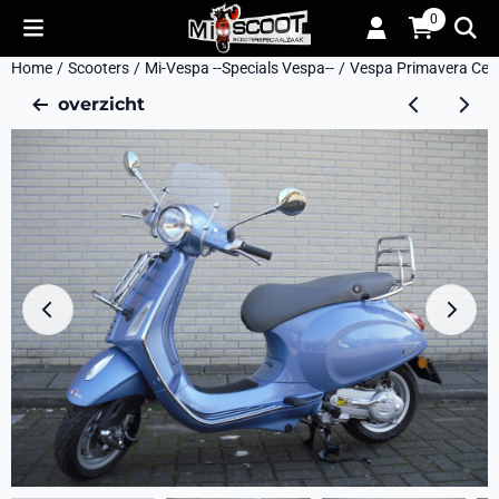
Cookievoorkeuren zijn momenteel gesloten.
0
Home
/
Scooters
/
Mi-Vespa --Specials Vespa--
/
Vespa Primavera Cele
overzicht