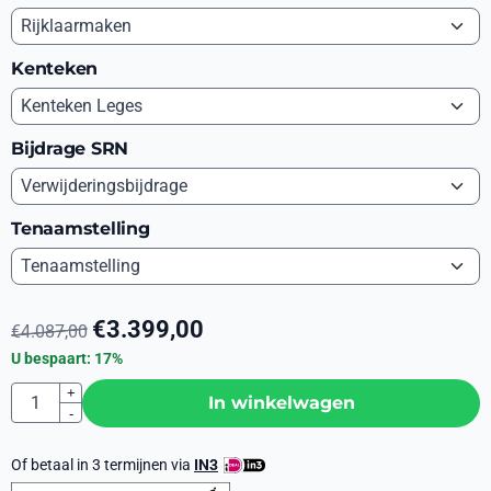
Kenteken
Bijdrage SRN
Tenaamstelling
€
3.399,00
€
4.087,00
U bespaart:
17
%
Aantal
+
In winkelwagen
-
Of betaal in 3 termijnen via
IN3