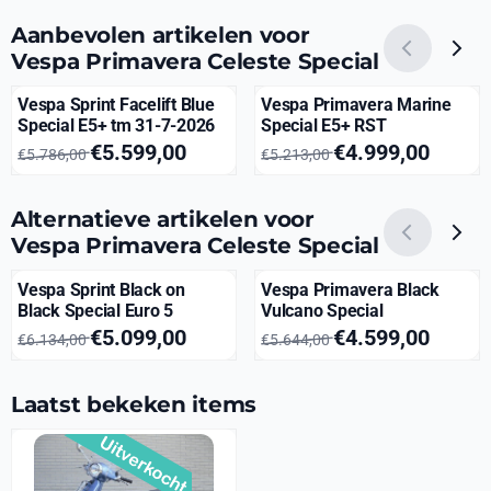
Aanbevolen artikelen voor
Vespa Primavera Celeste Special
Vespa Sprint Facelift Blue
Vespa Primavera Marine
Special E5+ tm 31-7-2026
Special E5+ RST
Van 5 786,00 voor 5 599,00
Van 5 213,00 voor 4 999,00
€5.599,00
€4.999,00
€5.786,00
€5.213,00
Alternatieve artikelen voor
Vespa Primavera Celeste Special
Vespa Sprint Black on
Vespa Primavera Black
Black Special Euro 5
Vulcano Special
Van 6 134,00 voor 5 099,00
Van 5 644,00 voor 4 599,00
€5.099,00
€4.599,00
€6.134,00
€5.644,00
Laatst bekeken items