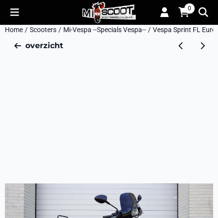
Cookievoorkeuren zijn momenteel gesloten.
0
Home
/
Scooters
/
Mi-Vespa --Specials Vespa--
/
Vespa Sprint FL Euro 
overzicht