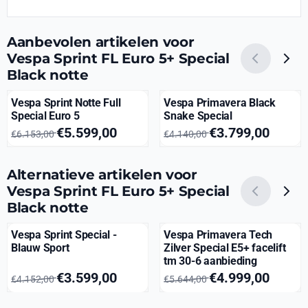
Aanbevolen artikelen voor
Vespa Sprint FL Euro 5+ Special
Black notte
Vespa Sprint Notte Full
Vespa Primavera Black
Special Euro 5
Snake Special
Van 6 153,00 voor 5 599,00
Van 4 140,00 voor 3 799,00
€5.599,00
€3.799,00
€6.153,00
€4.140,00
Alternatieve artikelen voor
Vespa Sprint FL Euro 5+ Special
Black notte
Vespa Sprint Special -
Vespa Primavera Tech
Blauw Sport
Zilver Special E5+ facelift
tm 30-6 aanbieding
Van 4 152,00 voor 3 599,00
Van 5 644,00 voor 4 999,00
€3.599,00
€4.999,00
€4.152,00
€5.644,00