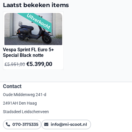
Laatst bekeken items
Vespa Sprint FL Euro 5+
Special Black notte
€
5.399,00
€
5.951,00
Contact
Oude Middenweg 241-d
2491AH Den Haag
Stadsdeel Leidschenveen
070-3175335
info@mi-scoot.nl