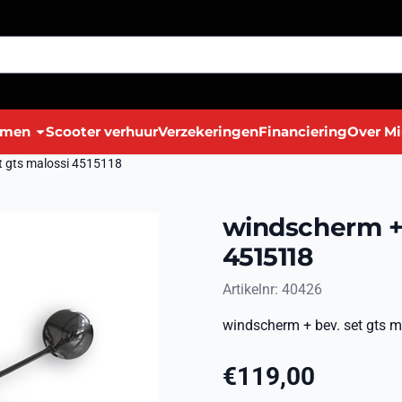
lmen
Scooter verhuur
Verzekeringen
Financiering
Over Mi
t gts malossi 4515118
windscherm + 
4515118
Artikelnr:
40426
windscherm + bev. set gts 
€
119,00