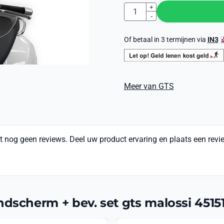
Aantal
+
-
Of betaal in 3 termijnen via
IN3
Meer van GTS
t nog geen reviews. Deel uw product ervaring en plaats een revi
ndscherm + bev. set gts malossi 4515