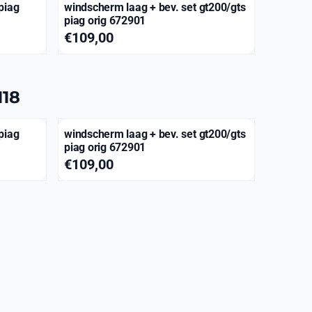
piag
windscherm laag + bev. set gt200/gts
piag orig 672901
Prijs: 109,00
€109,00
118
piag
windscherm laag + bev. set gt200/gts
piag orig 672901
Prijs: 109,00
€109,00