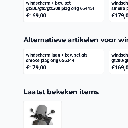
windscherm + bev. set
windsche
gt200/gts/gts300 piag orig 654451
smoke p
Prijs: 169,00
Prijs: 1
€169,00
€179,
Alternatieve artikelen voor
wi
windscherm laag + bev. set gts
windsch
smoke piag orig 656044
gt200/g
Prijs: 179,00
Prijs: 1
€179,00
€169,
Laatst bekeken items