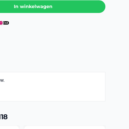
In winkelwagen
ew.
118