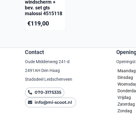
windscherm +
bev. set gts
malossi 4515118
€
119,00
Contact
Opening
Oude Middenweg 241-d
Openingst
2491AH Den Haag
Maanda
Dinsdag
Stadsdeel Leidschenveen
Woensda
Donde
070-3175335
Vrijdag
info@mi-scoot.nl
Zaterdag
Zondag