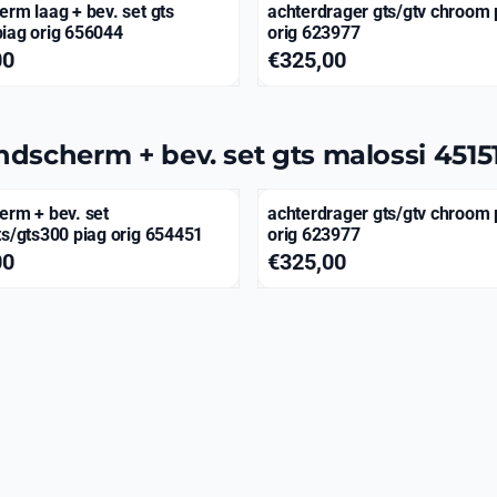
rm laag + bev. set gts
achterdrager gts/gtv chroom 
iag orig 656044
orig 623977
79,00
Prijs: 325,00
00
€325,00
ndscherm + bev. set gts malossi 4515
erm + bev. set
achterdrager gts/gtv chroom 
ts/gts300 piag orig 654451
orig 623977
69,00
Prijs: 325,00
00
€325,00