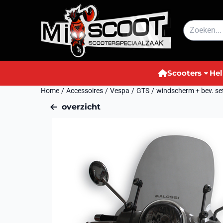
Cookievoorkeuren zijn momenteel gesloten.
Zoeken
Scooters
He
Home
/
Accessoires
/
Vespa
/
GTS
/
windscherm + bev. se
overzicht