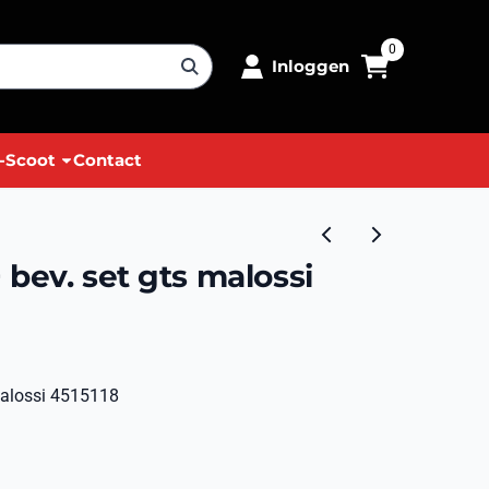
0
Inloggen
-Scoot
Contact
bev. set gts malossi
malossi 4515118