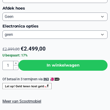
Afdek hoes
Electronica opties
€
2.499,00
€
2.999,00
U bespaart:
17
%
Aantal
+
In winkelwagen
-
Of betaal in 3 termijnen via
IN3
Meer van Scootmobiel