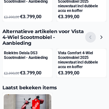
Scootmobiel - Aanbieding
Scootmobiel 2025
nieuwstaat incl dubbele
accu en koffer
Van 3 990,00 voor 3 799,00
Prijs: 3 399,00
€3.799,00
€3.399,00
€3.990,00
Alternatieve artikelen voor
Vista
4-Wiel Scootmobiel -
Aanbieding
Rolektro Deisla DS3
Vista Comfort 4-Wiel
Scootmobiel - Aanbieding
Scootmobiel 2025
nieuwstaat incl dubbele
accu en koffer
Van 3 990,00 voor 3 799,00
Prijs: 3 399,00
€3.799,00
€3.399,00
€3.990,00
Laatst bekeken items