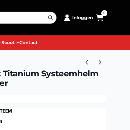
0
Inloggen
-Scoot
Contact
t Titanium Systeemhelm
er
STEEM
R