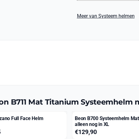
Meer van Systeem helmen
on B711 Mat Titanium Systeemhelm m
uzano Full Face Helm
Beon B700 Systeemhelm Mat 
alleen nog in XL
,95
Prijs: 129,90
5
€129,90