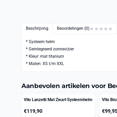
Beschrijving
Beoordelingen (0)
* Systeem helm
* Geintegreerd zonnevizier
* Kleur: mat titanium
* Maten: XS t/m XXL
Aanbevolen artikelen voor
Be
Vito Lanzetti Mat Zwart Systeemhelm
VIto Br
Prijs: 119,90
Prijs: 99
€119,90
€99,9