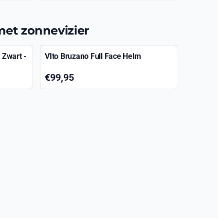
et zonnevizier
Zwart -
VIto Bruzano Full Face Helm
Prijs: 99,95
€99,95