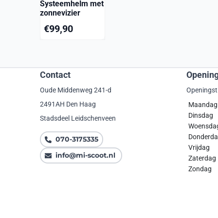
Systeemhelm met
zonnevizier
€
99,90
Contact
Opening
Oude Middenweg 241-d
Openingst
2491AH Den Haag
Maanda
Dinsdag
Stadsdeel Leidschenveen
Woensda
Donde
070-3175335
Vrijdag
info@mi-scoot.nl
Zaterdag
Zondag