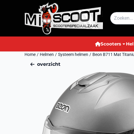
Cookievoorkeuren zijn momenteel gesloten.
Zoeken
Scooters
He
Home
/
Helmen
/
Systeem helmen
/
Beon B711 Mat Titani
overzicht