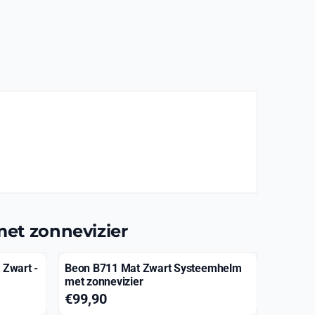
et zonnevizier
Zwart -
Beon B711 Mat Zwart Systeemhelm
met zonnevizier
Prijs: 99,90
€99,90