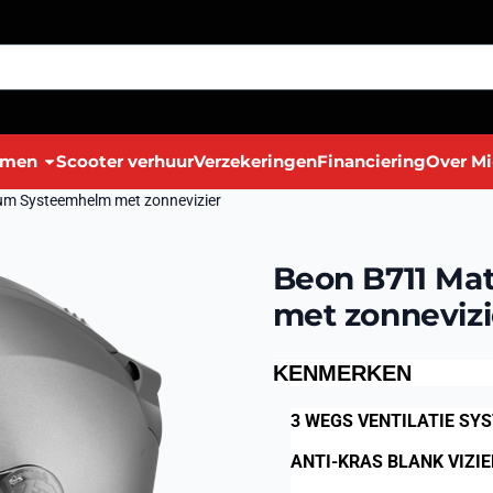
lmen
Scooter verhuur
Verzekeringen
Financiering
Over Mi
um Systeemhelm met zonnevizier
Beon B711 Ma
met zonnevizi
KENMERKEN
3 WEGS VENTILATIE SY
ANTI-KRAS BLANK VIZIE