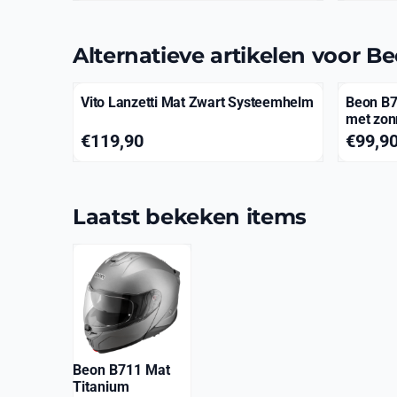
Alternatieve artikelen voor
Be
Vito Lanzetti Mat Zwart Systeemhelm
Beon B7
met zon
Prijs: 119,90
Prijs: 99
€119,90
€99,9
Laatst bekeken items
Beon B711 Mat
Titanium