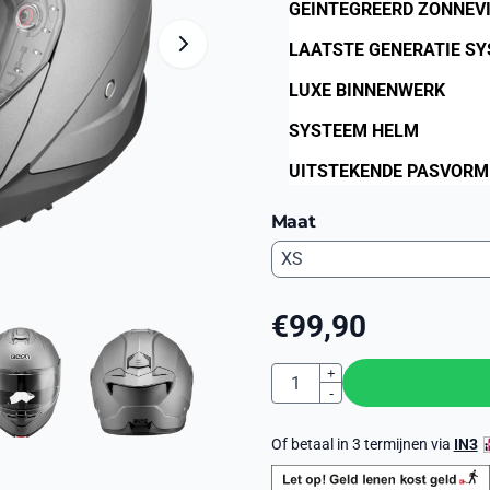
GEINTEGREERD ZONNEVI
LAATSTE GENERATIE S
LUXE BINNENWERK
SYSTEEM HELM
UITSTEKENDE PASVORM
Maat
€
99,90
Aantal
+
-
Of betaal in 3 termijnen via
IN3