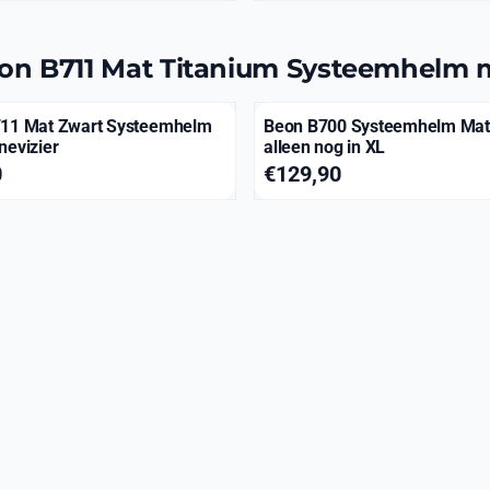
on B711 Mat Titanium Systeemhelm m
11 Mat Zwart Systeemhelm
Beon B700 Systeemhelm Mat 
nevizier
alleen nog in XL
,90
Prijs: 129,90
0
€129,90