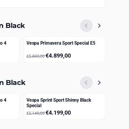
on Black
o 4
Vespa Primavera Sport Special E5
Vespa S
Full Opt
Van 5 800,00 voor 4 899,00
Prijs: 5
€4.899,00
€5.08
€5.800,00
on Black
o 4
Vespa Sprint Sport Shinny Black
Vespa P
Special
Van 5 145,00 voor 4 199,00
Van 3 9
€4.199,00
€5.145,00
€3.985,