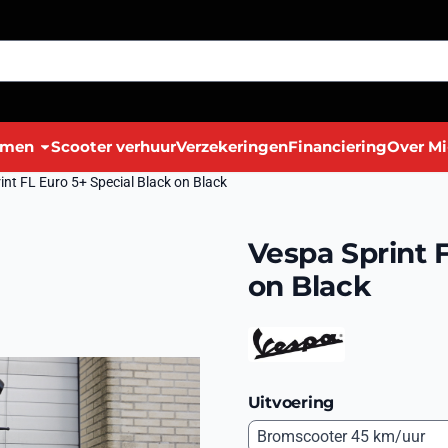
lmen
Scooter verhuur
Verzekeringen
Financiering
Over Mi
int FL Euro 5+ Special Black on Black
Vespa Sprint 
on Black
Uitvoering