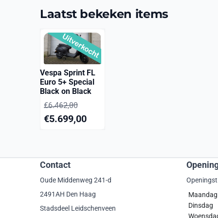
Laatst bekeken items
Vespa Sprint FL
Euro 5+ Special
Black on Black
€
6.462,00
€
5.699,00
Contact
Opening
Oude Middenweg 241-d
Openingst
2491AH Den Haag
Maanda
Dinsdag
Stadsdeel Leidschenveen
Woensda