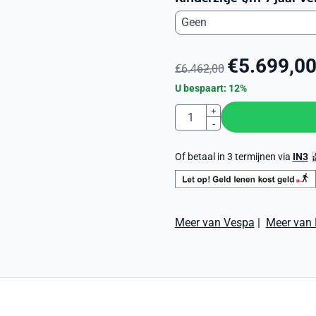
€
5.699,0
€
6.462,00
U bespaart:
12
%
Aantal
+
-
Of betaal in 3 termijnen via
IN3
Meer van Vespa
|
Meer van 