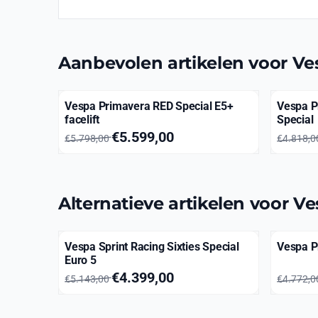
Aanbevolen artikelen voor
Ve
Vespa Primavera RED Special E5+
Vespa P
facelift
Special
Van 5 798,00 voor 5 599,00
Van 4 8
€5.599,00
€5.798,00
€4.818,
Alternatieve artikelen voor
Ve
Vespa Sprint Racing Sixties Special
Vespa P
Euro 5
Van 5 143,00 voor 4 399,00
Van 4 7
€4.399,00
€5.143,00
€4.772,