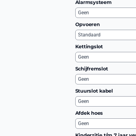
Alarmsysteem
Opvoeren
Kettingslot
Schijfremslot
Stuurslot kabel
Afdek hoes
Kinderzitje t/m 7 jaar ve