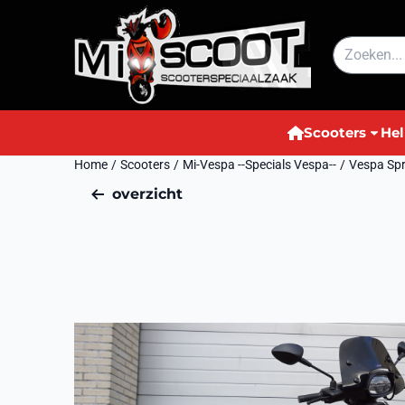
Cookievoorkeuren zijn momenteel gesloten.
Zoeken
Scooters
He
Home
/
Scooters
/
Mi-Vespa --Specials Vespa--
/
Vespa Spr
overzicht