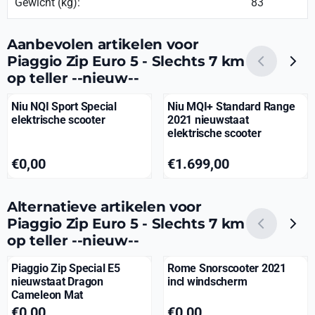
Gewicht (kg):
83
Aanbevolen artikelen voor
Piaggio Zip Euro 5 - Slechts 7 km
op teller --nieuw--
Niu NQI Sport Special
Niu MQI+ Standard Range
elektrische scooter
2021 nieuwstaat
elektrische scooter
Prijs: 0,00
Prijs: 1 699,00
€0,00
€1.699,00
Alternatieve artikelen voor
Piaggio Zip Euro 5 - Slechts 7 km
op teller --nieuw--
Piaggio Zip Special E5
Rome Snorscooter 2021
nieuwstaat Dragon
incl windscherm
Cameleon Mat
Prijs: 0,00
Prijs: 0,00
€0,00
€0,00