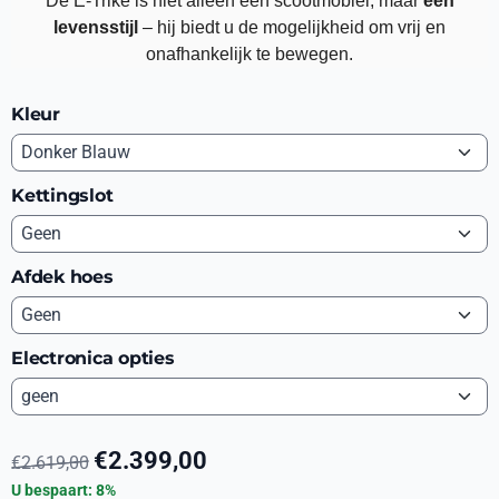
De E-Trike is niet alleen een scootmobiel, maar
een
levensstijl
– hij biedt u de mogelijkheid om vrij en
onafhankelijk te bewegen.
Kleur
Kettingslot
Afdek hoes
Electronica opties
€
2.399,00
€
2.619,00
U bespaart:
8
%