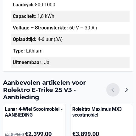
Laadcycli:
800-1000
Capaciteit:
1,8 kWh
Voltage – Stroomsterkte:
60 V – 30 Ah
Oplaadtijd:
4-6 uur (3A)
Type:
Lithium
Uitneembaar:
Ja
Aanbevolen artikelen voor
Rolektro E-Trike 25 V3 -
Aanbieding
Lunar 4-Wiel Scootmobiel -
Rolektro Maximus MX3
AANBIEDING
scootmobiel
Van 2 899,00 voor 2 399,00
Prijs: 3 899,00
€2.399,00
€3.899,00
€2.899,00