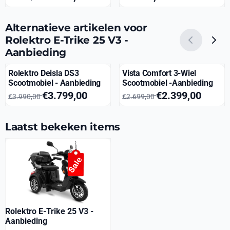
Alternatieve artikelen voor
Rolektro E-Trike 25 V3 -
Aanbieding
Rolektro Deisla DS3
Vista Comfort 3-Wiel
Scootmobiel - Aanbieding
Scootmobiel -Aanbieding
Van 3 990,00 voor 3 799,00
Van 2 699,00 voor 2 399,00
€3.799,00
€2.399,00
€3.990,00
€2.699,00
Laatst bekeken items
Rolektro E-Trike 25 V3 -
Aanbieding