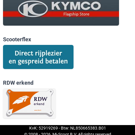
Scooterflex
RDW erkend
KvK: 52919269 - Btw: NL850665383.B01
© 2008 -
2026
Mi-Scoot B.V. All rights reserved